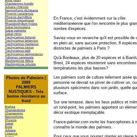
Butia yatay
Chamaerops humilis
Jubaea chilensis
Nannorrhops ritchieana
Phoenix canariensis
Phoenix dactylifera
En France, c'est évidemment sur la côte
Phoenix theophrastii
méditerranéenne que l'on rencontre le plus gra
Rhapidophyllum hystrix
Sabal bermudana
nombre d'espèces.
Sabal palmetto
Sabal minor
Trachycarpus fortunei
Saviez-vous en revanche qu'il est possible de c
Trachycarpus latisectus
en plein air, sans aucune protection, 8 espèces
Trachycarpus martianus
Trachycarpus nanus
distinctes de palmiers à Paris ?
Trachycarpus takil
Trachycarpus wagnerianus
Qu'à Bordeaux, plus de 20 espèces et à Biarrit
Trithrinax campestris
Washingtonia filifera
Brest, 24 espèces résisteront sans encombres
Washingtonia robusta
températures les plus basses?
Les palmiers sont de culture tellement aisée q
Photos de Palmiers |
personne ne devrait se priver de cultiver un, o
2009
PALMIERS
plusieurs spécimens dans son jardin, quelle qu
RUSTIQUES - Très
surface.
bonne résistance au
froid
Sur une terrasse, dans les lieux publics et mê
Brahea
un rond-point, les palmiers apportent un éléme
Chamaedorea
décor exotique irremplaçable.
Chamaerops
Nannorrhops
Phoenix
France-palmier.com invite les francophones à 
Sabal
connaître le monde des palmiers.
Butia
Jubaea
Livistona
Pour ceux que vous pourrez planter en pleine te
Autres