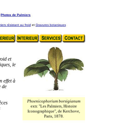
Photos de Palmiers
iers résistant au froid
et
Gravures botaniques
oid et
ques, le
 effet à
e de
Phoenicophorium borsigianum
èces
extr. "Les Palmiers, Histoire
s
Iconographique", de Kerchove,
Paris, 1878.