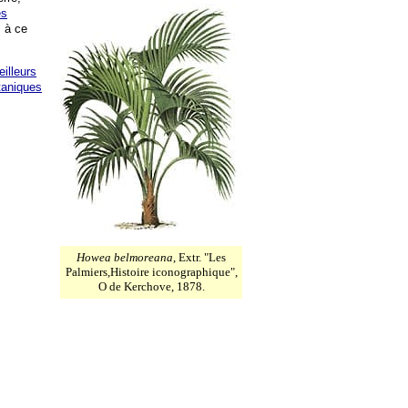
es
 à ce
eilleurs
otaniques
Howea belmoreana
, Extr. "Les
Palmiers,Histoire iconographique",
O de Kerchove, 1878.