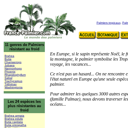
Palmiers tropicaux
,
Palm
11 genres de Palmiers
résistant au froid
En Europe, si le sapin représente Noël, le fr
Brahea
la montagne, le palmier symbolise les Tropi
Butia
Chamaerops
voyage, les vacances...
Jubaea
Nannorrhops
Phoenix
Ce n'est pas un hasard...
On ne rencontre en
Rhapidophyllum
Sabal
l'état naturel en Europe qu'une seule espèc
Trachycarpus
palmier.
Trithrinax
Washingtonia
Pour admirer les quelques 3000 autres esp
(famille Palmae), nous devons traverser le
Les 24 espèces les
océans...
plus résistantes au
froid
Brahea armata
Brahea edulis
Butia capitata
Butia eriospatha