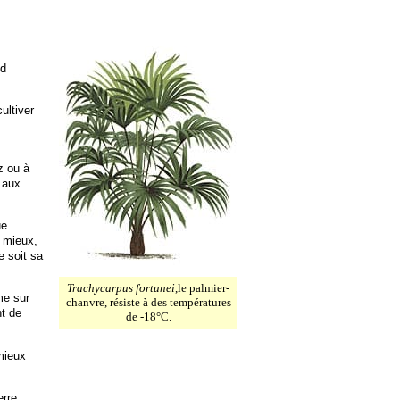
nd
ultiver
z ou à
 aux
ue
u mieux,
e soit sa
Trachycarpus fortunei
,le palmier-
me sur
chanvre, résiste à des températures
nt de
de -18°C.
mieux
rre,