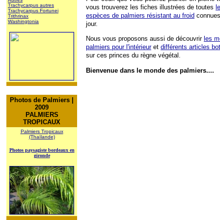
Trachycarpus autres
vous trouverez les fiches illustrées de toutes
l
Trachycarpus Fortunei
espèces de palmiers résistant au froid
connues
Trithrinax
Washingtonia
jour.
Nous vous proposons aussi de découvrir
les m
palmiers pour l'intérieur
et
différents articles b
sur ces princes du règne végétal.
Bienvenue dans le monde des palmiers....
Photos de Palmiers |
2009
PALMIERS
TROPICAUX
Palmiers Tropicaux
(Thaïlande)
Photos paysagiste bordeaux en
gironde